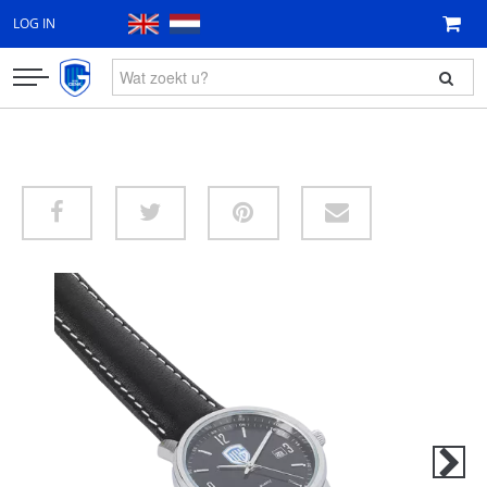
LOG IN
KLEDING
FAN ITEMS
CADEAUBON
NIEUW