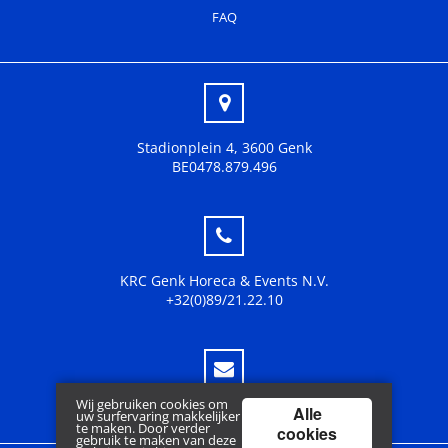
FAQ
Stadionplein 4, 3600 Genk
BE0478.879.496
KRC Genk Horeca & Events N.V.
+32(0)89/21.22.10
Wij gebruiken cookies om
Alle
fanshop@krcgenk.be
uw surfervaring makkelijker
te maken. Door verder
cookies
gebruik te maken van deze