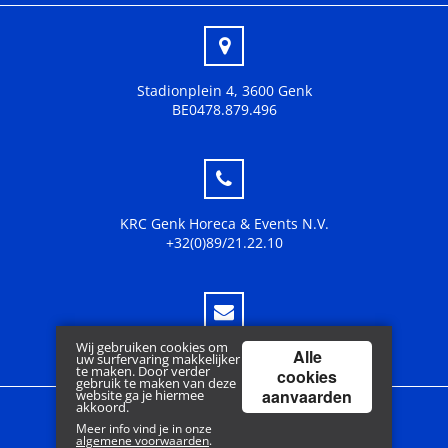
Stadionplein 4, 3600 Genk
BE0478.879.496
KRC Genk Horeca & Events N.V.
+32(0)89/21.22.10
Wij gebruiken cookies om
Alle
fanshop@krcgenk.be
uw surfervaring makkelijker
te maken. Door verder
cookies
gebruik te maken van deze
aanvaarden
website ga je hiermee
akkoord.
Meer info vind je in onze
Copyright © 2018 www.krcgenk.be | Powered by
Tilroy
algemene voorwaarden
.