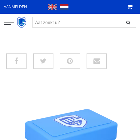
AANMELDEN
KLEDING
FAN ITEMS
CADEAUBON
NIEUW