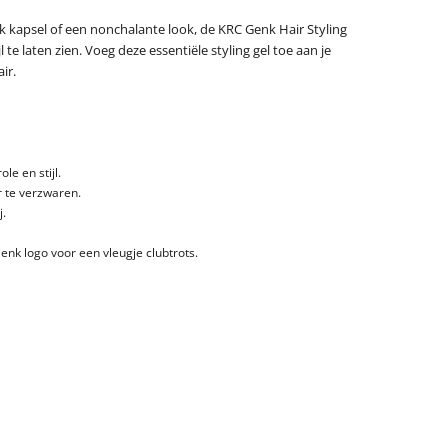
ak kapsel of een nonchalante look, de KRC Genk Hair Styling
jl te laten zien. Voeg deze essentiële styling gel toe aan je
ir.
le en stijl.
r te verzwaren.
j.
enk logo voor een vleugje clubtrots.