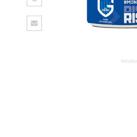
NoColou