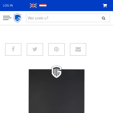
LOG IN
KLEDING
FAN ITEMS
CADEAUBON
NIEUW