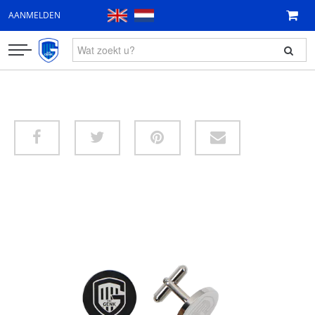
AANMELDEN
KLEDING
FAN ITEMS
CADEAUBON
NIEUW