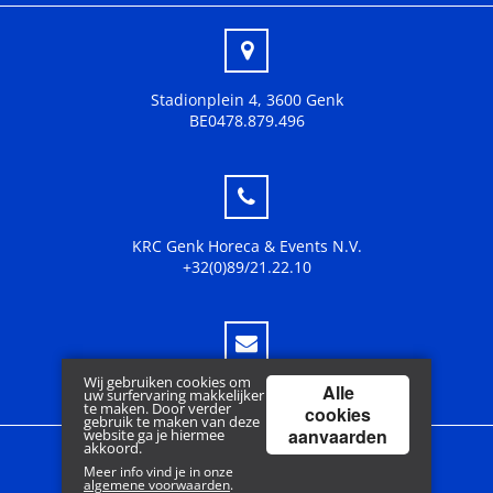
Stadionplein 4, 3600 Genk
BE0478.879.496
KRC Genk Horeca & Events N.V.
+32(0)89/21.22.10
Wij gebruiken cookies om
Alle
fanshop@krcgenk.be
uw surfervaring makkelijker
te maken. Door verder
cookies
gebruik te maken van deze
aanvaarden
website ga je hiermee
akkoord.
Meer info vind je in onze
Copyright © 2018 www.krcgenk.be | Powered by
Tilroy
algemene voorwaarden
.