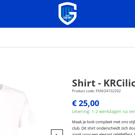
Shirt - KRCili
Product code: FAN/24102202
€ 25,00
Levering: 1-2 werkdagen na ve
Maak je look compleet met ons stijl
club. Dit shirt onderscheidt zich do
zorgt voor een elegant reliëfeffect.