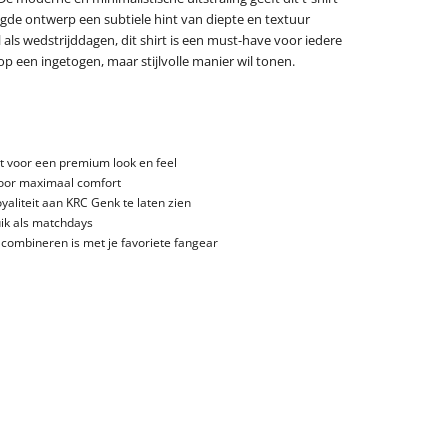
ogde ontwerp een subtiele hint van diepte en textuur
 als wedstrijddagen, dit shirt is een must-have voor iedere
p een ingetogen, maar stijlvolle manier wil tonen.
kst voor een premium look en feel
oor maximaal comfort
loyaliteit aan KRC Genk te laten zien
uik als matchdays
e combineren is met je favoriete fangear