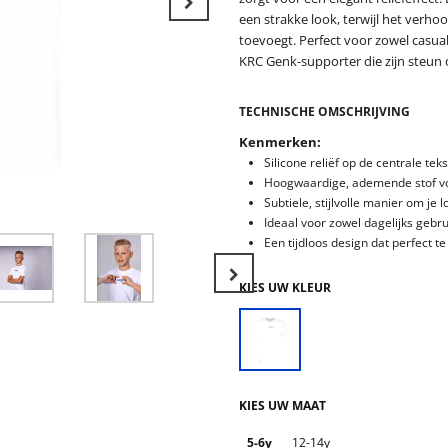
een strakke look, terwijl het verho
toevoegt. Perfect voor zowel casual
Next
KRC Genk-supporter die zijn steun o
TECHNISCHE OMSCHRIJVING
Kenmerken:
Silicone reliëf op de centrale te
Hoogwaardige, ademende stof v
Subtiele, stijlvolle manier om je 
Ideaal voor zowel dagelijks gebr
Een tijdloos design dat perfect t
KIES UW KLEUR
Next
KIES UW MAAT
5-6y
12-14y