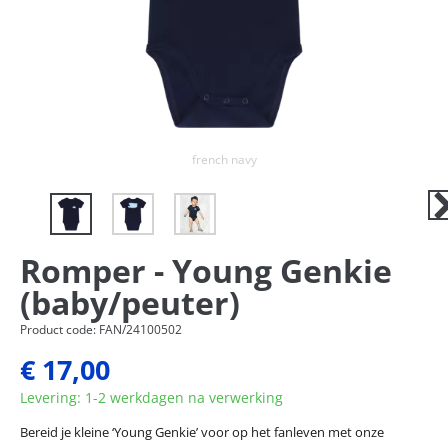
Next
french navy
Ne
Romper - Young Genkie
(baby/peuter)
Product code: FAN/24100502
€ 17,00
Levering: 1-2 werkdagen na verwerking
Bereid je kleine ‘Young Genkie’ voor op het fanleven met onze