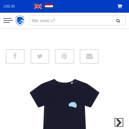
LOG IN
KLEDING
FAN ITEMS
CADEAUBON
NIEUW