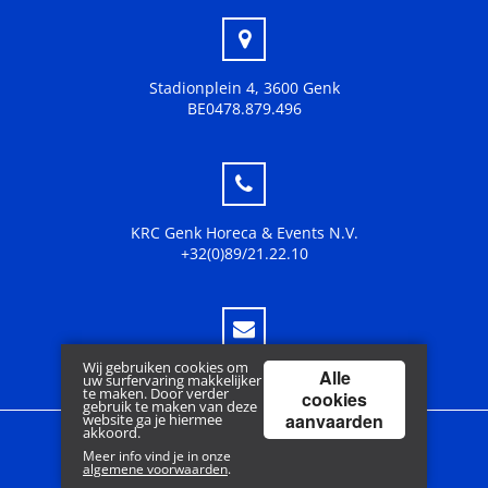
Stadionplein 4, 3600 Genk
BE0478.879.496
KRC Genk Horeca & Events N.V.
+32(0)89/21.22.10
Wij gebruiken cookies om
Alle
fanshop@krcgenk.be
uw surfervaring makkelijker
te maken. Door verder
cookies
gebruik te maken van deze
aanvaarden
website ga je hiermee
akkoord.
Meer info vind je in onze
Copyright © 2018 www.krcgenk.be | Powered by
Tilroy
algemene voorwaarden
.