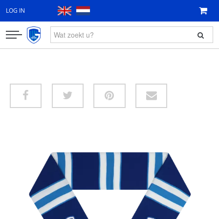
LOG IN
KLEDING
FAN ITEMS
CADEAUBON
NIEUW