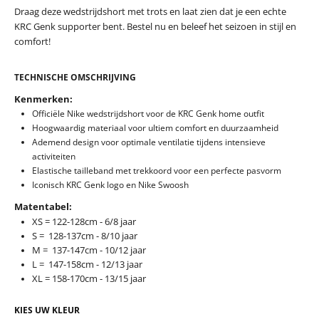
Draag deze wedstrijdshort met trots en laat zien dat je een echte
KRC Genk supporter bent. Bestel nu en beleef het seizoen in stijl en
comfort!
TECHNISCHE OMSCHRIJVING
Kenmerken:
Officiële Nike wedstrijdshort voor de KRC Genk home outfit
Hoogwaardig materiaal voor ultiem comfort en duurzaamheid
Ademend design voor optimale ventilatie tijdens intensieve
activiteiten
Elastische tailleband met trekkoord voor een perfecte pasvorm
Iconisch KRC Genk logo en Nike Swoosh
Matentabel:
XS = 122-128cm - 6/8 jaar
S = 128-137cm - 8/10 jaar
M = 137-147cm - 10/12 jaar
L = 147-158cm - 12/13 jaar
XL = 158-170cm - 13/15 jaar
KIES UW KLEUR