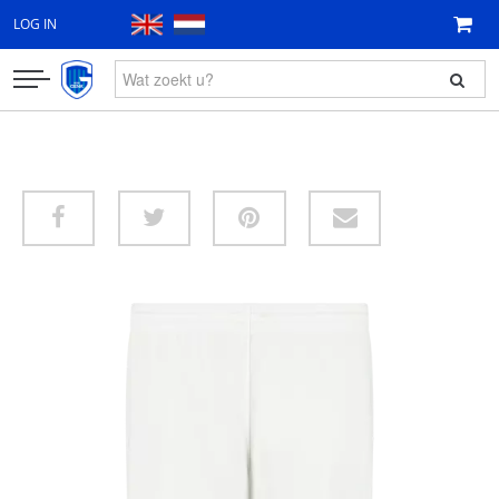
LOG IN
KLEDING
FAN ITEMS
CADEAUBON
NIEUW